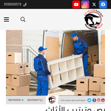
0556200573
رص وترتيب الأثاث