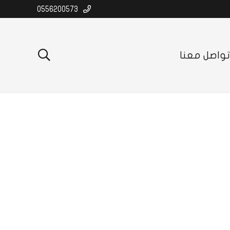
0556200573
واصل معنا