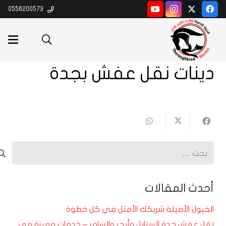
0556200573
دينات نقل عفش بجدة
البحث
عن:
أحدث المقالات
الخيول الأصيلة شريكك الأمثل في كل خطوة
نقل عفش جدة السنابل وأبحر والسامر – خدمات مميزة في