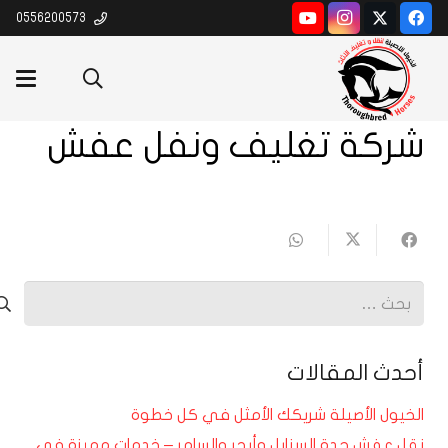
0556200573
شركة تغليف ونفل عفش
البحث
عن:
أحدث المقالات
الخيول الأصيلة شريكك الأمثل في كل خطوة
نقل عفش جدة السنابل وأبحر والسامر – خدمات مميزة في