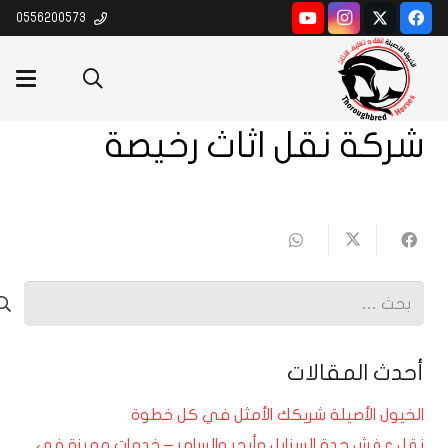
0556200573
شركة نقل اثاث رخيصة
البحث
عن:
أحدث المقالات
الخيول الأصيلة شريكك الأمثل في كل خطوة
نقل عفش جدة السنابل وأبحر والسامر – خدمات مميزة في