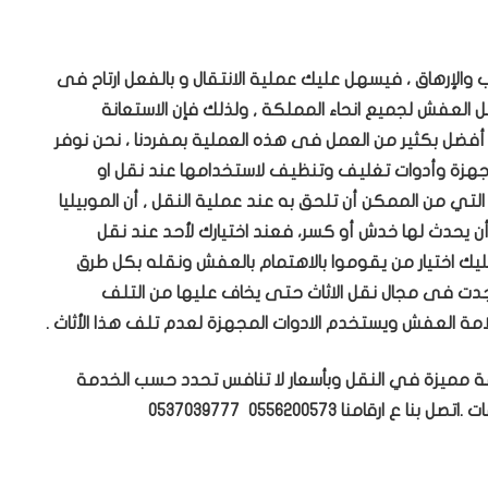
والإرهاق ، فيسهل عليك عملية الانتقال و بالفعل ارتاح فى
العفش لجميع انحاء المملكة , ولذلك فإن الاستعانة
فضل بكثير من العمل فى هذه العملية بمفردنا ، نحن نوفر
 مجهزة وأدوات تغليف وتنظيف لاستخدامها عند نقل او
 التي من الممكن أن تلحق به عند عملية النقل , أن الموبيليا
 يحدث لها خدش أو كسر، فعند اختيارك لأحد عند نقل
عليك اختيار من يقوموا بالاهتمام بالعفش ونقله بكل طرق
وُجدت فى مجال نقل الاثاث حتى يخاف عليها من التلف
ة العفش ويستخدم الادوات المجهزة لعدم تلف هذا الأثاث .
ة مميزة في النقل وبأسعار لا تنافس تحدد حسب الخدمة
منا 0556200573 0537039777