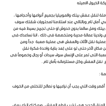
 الخيول الاصيله
لنقل عفش بيتك والموبيليا بجميع أنواعها وأحجامها ،
ا في أمان تام وبالتالي عند استلامنا لمحتويات شقتك سوف
 بيتك وصل سالما بدون خدوش او حتى تجريح بسيط فيه من
ص ولدينا عمالة مدربة ومتخصصة فى ذلك ، اننا نساعدك فى
أن عملية نقل الأثاث والعفش هى عملية صعبة جداً ومن
مكان لآخر حتى لو على بُعد بناية واحدة فكرة نقل
لصعبة التى تمر على الإنسان سواء سيدات أو رجال وخصوصاً فى
 نقل العفش وكل مستلزماته بأمان تام .
ة :
صر وقت التي يجب أن نراعيها و نصائح للتخلص من الخوف
لى المنزل الجديد هي ترتيب قطع العفش ، ويمكنك اتباع بعض