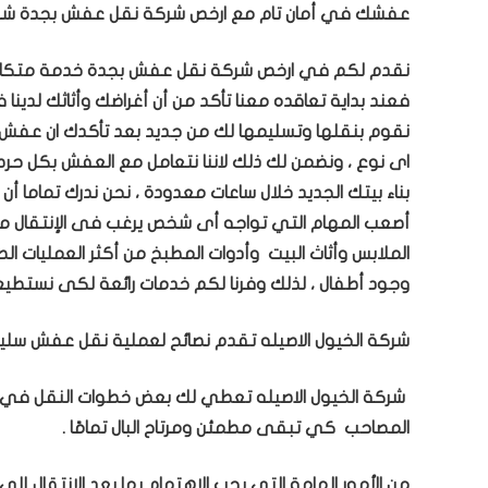
عفشك في أمان تام مع ارخص شركة نقل عفش بجدة شركة
نقدم لكم في ارخص شركة نقل عفش بجدة خدمة متكاملة 
فعند بداية تعاقده معنا تأكد من أن أغراضك وأثاثك لدين
نقوم بنقلها وتسليمها لك من جديد بعد تأكدك ان عفش
اى نوع ، ونضمن لك ذلك لاننا نتعامل مع العفش بكل حر
بناء بيتك الجديد خلال ساعات معدودة ، نحن ندرك تماما 
أصعب المهام التي تواجه أى شخص يرغب فى الإنتقال من 
الملابس وأثاث البيت وأدوات المطبخ من أكثر العمليات ا
وجود أطفال ، لذلك وفرنا لكم خدمات رائعة لكى نستطيع
شركة الخيول الاصيله تقدم نصائح لعملية نقل عفش سليم
شركة الخيول الاصيله تعطي لك بعض خطوات النقل في أق
المصاحب كي تبقى مطمئن ومرتاح البال تمامًا .
من الأمور الهامة التي يجب الاهتمام بها بعد الانتقال إ