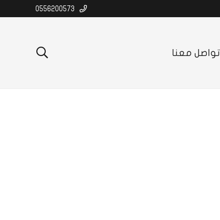
0556200573
واصل معنا