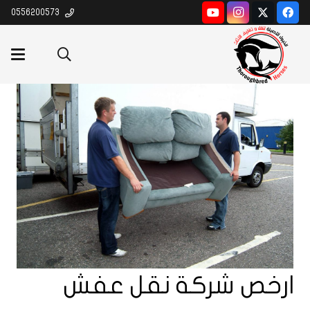
0556200573
ارخص شركة نقل عفش