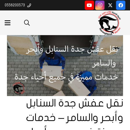
0556200573
نقل عفش جدة السنابل
وأبحر والسامر – خدمات