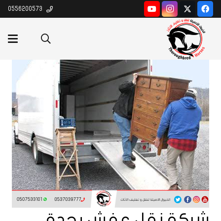
0556200573
شركة نقل عفش بجدة