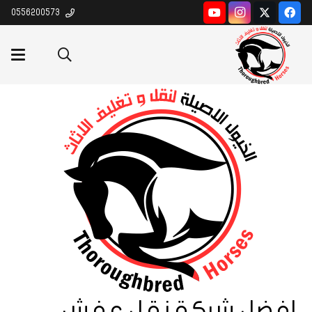
0556200573
افضل شركة نقل عفش